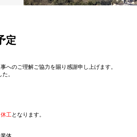
予定
工事へのご理解ご協力を賜り感謝申し上げます。
した。
、
休工
となります。
企業体